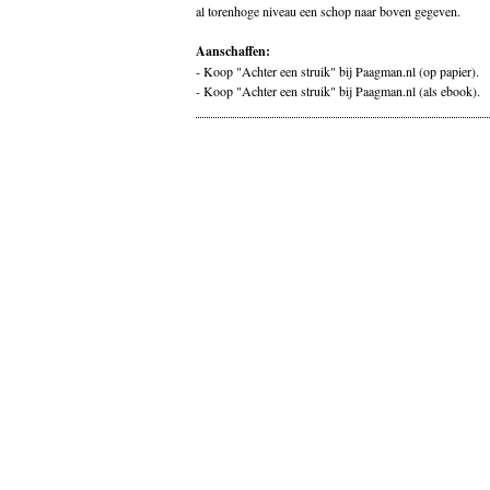
al torenhoge niveau een schop naar boven gegeven.
Aanschaffen:
-
Koop "Achter een struik" bij Paagman.nl (op papier).
-
Koop "Achter een struik" bij Paagman.nl (als ebook).