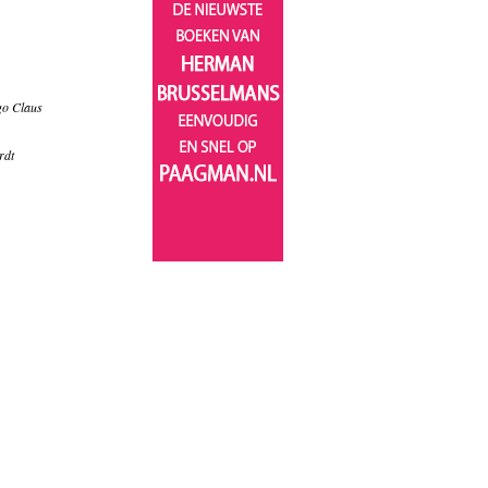
go Claus
rdt