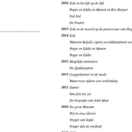
2016
Zeik en het lijk op de dijk
Poppy en Eddie en Manon en Roy Harper
Nul-Nul
De Fouten
2015
Zeik en de moord op de poetsvrouw van Hu
2014
Zeik
Waarom BelgiÃ« (geen) wereldkampioen wo
Poppy en Eddie en Manon
Poppy en Eddie
2013
Mogelijke memoires
De Qualastofont
2012
Guggenheimer in de mode
Watervrees tijdens een verdrinking
2011
Danny
Van drie tot zes
De biografie van John Muts
2010
De grote Rimram
Wij en onze dieren
Vragen van liefde
Trager dan de snelheid