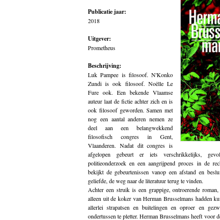
Publicatie jaar:
2018
Uitgever:
Prometheus
Beschrijving:
Luk Pampee is filosoof. N'Konko
Zundi is ook filosoof. Noëlle Le
Fure ook. Een bekende Vlaamse
auteur laat de fictie achter zich en is
ook filosoof geworden. Samen met
nog een aantal anderen nemen ze
deel aan een belangwekkend
filosofisch congres in Gent,
Vlaanderen. Nadat dit congres is
afgelopen gebeurt er iets verschrikkelijks, ge
politieonderzoek en een aangrijpend proces in de re
bekijkt de gebeurtenissen vanop een afstand en besl
geliefde, de weg naar de literatuur terug te vinden.
Achter een struik is een grappige, ontroerende roman,
alleen uit de koker van Herman Brusselmans hadden k
allerlei strapatsen en buitelingen en oproer en ge
ondertussen te pletter. Herman Brusselmans heeft voor d