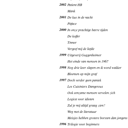
2002
Patient HB
Mank
2001
De kus in de nacht
Pitface
2000
In onze prachtige barre tijden
De koffer
Tinner
Vergeef mij de liefde
1999
Uitgeverij Guggenheimer
Het einde van mensen in 1967
1998
Nog drie keer slapen en ik word wakker
Bloemen op mijn graf
1997
Doch verder geen paniek
Les Cuisiniers Dangereux
Ook eenzame mensen vervelen zich
Logica voor idioten
Zul je mij altijd graag zien?
Weg met de literatuur
Meisjes hebben grotere borsten dan jongens
1996
Trilogie voor beginners