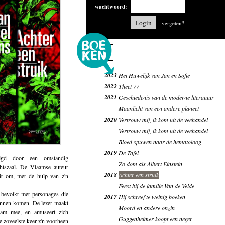
wachtwoord:
vergeten?
2023
Het Huwelijk van Jan en Sofie
2022
Theet 77
2021
Geschiedenis van de moderne literatuur
Maanlicht van een andere planeet
2020
Vertrouw mij, ik kom uit de veehandel
Vertrouw mij, ik kom uit de veehandel
Bloed spuwen naar de hematoloog
2019
De Tafel
volgd door een omstandig
Zo dom als Albert Einstein
chtszaal. De Vlaamse auteur
2018
Achter een struik
uit om, met de hulp van z'n
Feest bij de familie Van de Velde
 bevolkt met personages die
2017
Hij schreef te weinig boeken
unnen komen. De lezer maakt
Moord en andere onzin
zwam mee, en amuseert zich
Guggenheimer koopt een neger
e zoveelste keer z'n voorheen