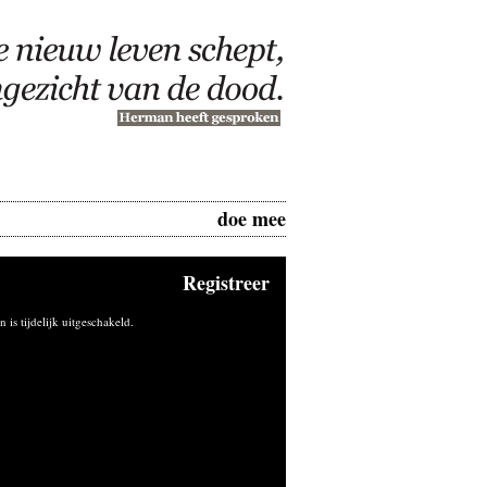
doe mee
Registreer
n is tijdelijk uitgeschakeld.