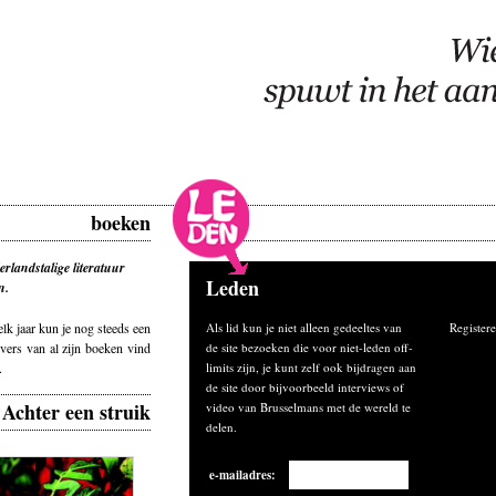
boeken
erlandstalige literatuur
Leden
n.
elk jaar kun je nog steeds een
Als lid kun je niet alleen gedeeltes van
Registere
vers van al zijn boeken vind
de site bezoeken die voor niet-leden off-
.
limits zijn, je kunt zelf ook bijdragen aan
de site door bijvoorbeeld interviews of
Achter een struik
video van Brusselmans met de wereld te
delen.
e-mailadres: