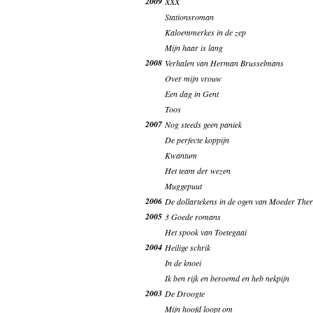
2009
XXX
Stationsroman
Kaloemmerkes in de zep
Mijn haar is lang
2008
Verhalen van Herman Brusselmans
Over mijn vrouw
Een dag in Gent
Toos
2007
Nog steeds geen paniek
De perfecte koppijn
Kwantum
Het team der wezen
Muggepuut
2006
De dollartekens in de ogen van Moeder The
2005
3 Goede romans
Het spook van Toetegaai
2004
Heilige schrik
In de knoei
Ik ben rijk en beroemd en heb nekpijn
2003
De Droogte
Mijn hoofd loopt om