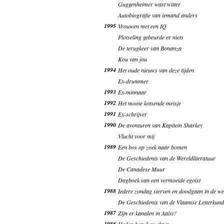
Guggenheimer wast witter
Autobiografie van iemand anders
1995
Vrouwen met een IQ
Plotseling gebeurde er niets
De terugkeer van Bonanza
Kou van jou
1994
Het oude nieuws van deze tijden
Ex-drummer
1993
Ex-minnaar
1992
Het mooie kotsende meisje
1991
Ex-schrijver
1990
De avonturen van Kapitein Sharkey
Vlucht voor mij
1989
Een bos op zoek naar bomen
De Geschiedenis van de Wereldliteratuur
De Canadese Muur
Dagboek van een vermoeide egoïst
1988
Iedere zondag sterven en doodgaan in de we
De Geschiedenis van de Vlaamse Letterkund
1987
Zijn er kanalen in Aalst?
1986