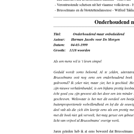
-
Verontrustende schetsen uit het vlaamse volksleven -
-
Brusselmans en de blotetettendanseuse - Wilfred Takk
Onderhoudend m
Titel: Onderhoudend maar onbeduidend
Auteur: Herman Jacobs voor De Morgen
Datum: 04-03-1999
Grootte: 1118 woorden
Als een mens wil is 't leven simpel
Geduld wordt soms beloond. Al te zelden, uiteraa
Brusselmans ooit nog eens een onderhoudend boek z
gedroomd7 Ik zeker niet, maar ziet, het is geschied: H
zijn nieuwe verhalenbundel, is een bijkans prettig leesb
ècht goed zou zijn geweest als het door een iets minde
geschreven. Weliswaar is het met dit oordeel een beet
buitenproportionele welwillendheid en lof die de eeuwig
deel valt als die zich één keertje eens als een prettig m
met dit boek niet gek verveelt, het mag gerust een gebe
licht van vrijwel al Brusselmans' overige werk.
Jaren geleden heb ik al eens beweerd dat Brusselmans he