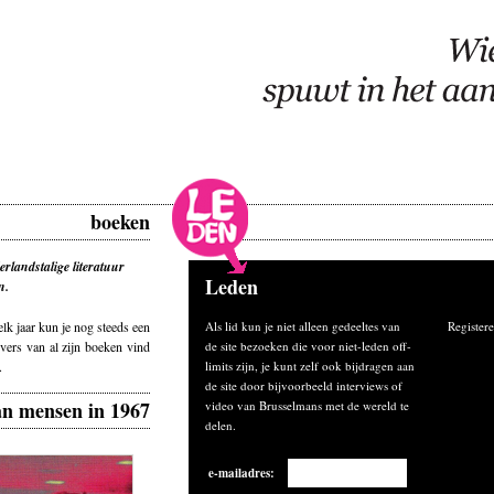
boeken
erlandstalige literatuur
Leden
n.
elk jaar kun je nog steeds een
Als lid kun je niet alleen gedeeltes van
Registere
vers van al zijn boeken vind
de site bezoeken die voor niet-leden off-
.
limits zijn, je kunt zelf ook bijdragen aan
de site door bijvoorbeeld interviews of
an mensen in 1967
video van Brusselmans met de wereld te
delen.
e-mailadres: