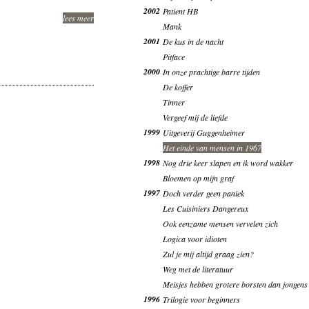
2002
Patient HB
lees meer
Mank
2001
De kus in de nacht
Pitface
2000
In onze prachtige barre tijden
De koffer
Tinner
Vergeef mij de liefde
1999
Uitgeverij Guggenheimer
Het einde van mensen in 1967
1998
Nog drie keer slapen en ik word wakker
Bloemen op mijn graf
1997
Doch verder geen paniek
Les Cuisiniers Dangereux
Ook eenzame mensen vervelen zich
Logica voor idioten
Zul je mij altijd graag zien?
Weg met de literatuur
Meisjes hebben grotere borsten dan jongens
1996
Trilogie voor beginners