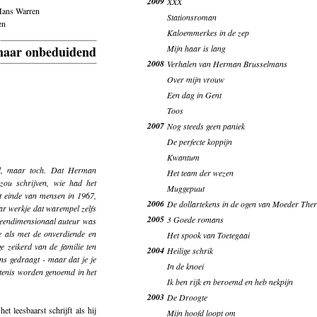
2009
XXX
 Hans Warren
Stationsroman
en
Kaloemmerkes in de zep
aar onbeduidend
Mijn haar is lang
2008
Verhalen van Herman Brusselmans
Over mijn vrouw
Een dag in Gent
Toos
2007
Nog steeds geen paniek
De perfecte koppijn
Kwantum
rd, maar toch. Dat Herman
Het team der wezen
ou schrijven, wie had het
Muggepuut
et einde van mensen in 1967,
2006
De dollartekens in de ogen van Moeder The
aar werkje dat warempel zelfs
2005
3 Goede romans
r eendimensionaal auteur was
je als met de onverdiende en
Het spook van Toetegaai
e zeikerd van de familie ten
2004
Heilige schrik
ens gedraagt - maar dat je je
In de knoei
urtenis worden genoemd in het
Ik ben rijk en beroemd en heb nekpijn
2003
De Droogte
t leesbaarst schrijft als hij
Mijn hoofd loopt om