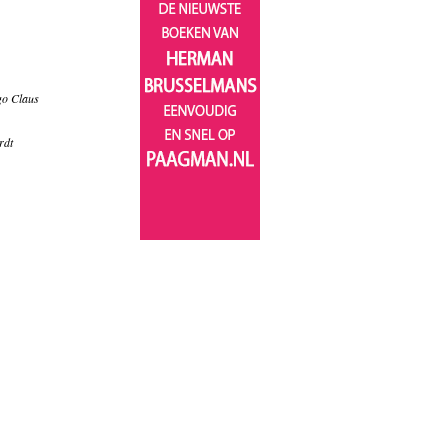
go Claus
rdt