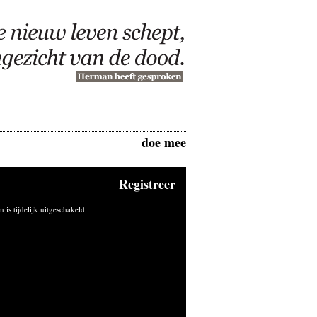
doe mee
Registreer
n is tijdelijk uitgeschakeld.