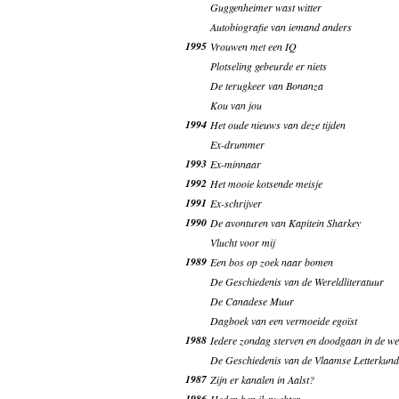
Guggenheimer wast witter
Autobiografie van iemand anders
1995
Vrouwen met een IQ
Plotseling gebeurde er niets
De terugkeer van Bonanza
Kou van jou
1994
Het oude nieuws van deze tijden
Ex-drummer
1993
Ex-minnaar
1992
Het mooie kotsende meisje
1991
Ex-schrijver
1990
De avonturen van Kapitein Sharkey
Vlucht voor mij
1989
Een bos op zoek naar bomen
De Geschiedenis van de Wereldliteratuur
De Canadese Muur
Dagboek van een vermoeide egoïst
1988
Iedere zondag sterven en doodgaan in de we
De Geschiedenis van de Vlaamse Letterkund
1987
Zijn er kanalen in Aalst?
1986