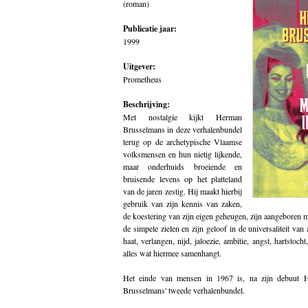
(roman)
Publicatie jaar:
1999
Uitgever:
Prometheus
Beschrijving:
Met nostalgie kijkt Herman
Brusselmans in deze verhalenbundel
terug op de archetypische Vlaamse
volksmensen en hun nietig lijkende,
maar onderhuids broeiende en
bruisende levens op het platteland
van de jaren zestig. Hij maakt hierbij
gebruik van zijn kennis van zaken,
de koestering van zijn eigen geheugen, zijn aangeboren 
de simpele zielen en zijn geloof in de universaliteit van a
haat, verlangen, nijd, jaloezie, ambitie, angst, hartstoc
alles wat hiermee samenhangt.
Het einde van mensen in 1967 is, na zijn debuut He
Brusselmans' tweede verhalenbundel.