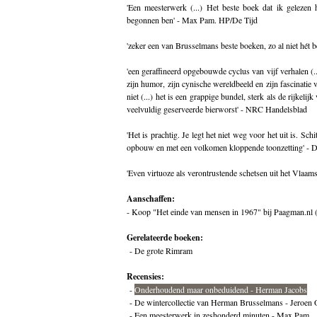
'Een meesterwerk (...) Het beste boek dat ik gelezen 
begonnen ben' - Max Pam. HP/De Tijd
'zeker een van Brusselmans beste boeken, zo al niet hét 
'een geraffineerd opgebouwde cyclus van vijf verhalen (.
zijn humor, zijn cynische wereldbeeld en zijn fascinatie
niet (...) het is een grappige bundel, sterk als de rijkelij
veelvuldig geserveerde bierworst' - NRC Handelsblad
'Het is prachtig. Je legt het niet weg voor het uit is. Sch
opbouw en met een volkomen kloppende toonzetting' - 
'Even virtuoze als verontrustende schetsen uit het Vlaa
Aanschaffen:
-
Koop "Het einde van mensen in 1967" bij Paagman.nl (
Gerelateerde boeken:
-
De grote Rimram
Recensies:
-
Onderhoudend maar onbeduidend - Herman Jacobs
-
De wintercollectie van Herman Brusselmans - Jeroen 
-
Een meesterwerk in zeshonderd minuten - Max Pam