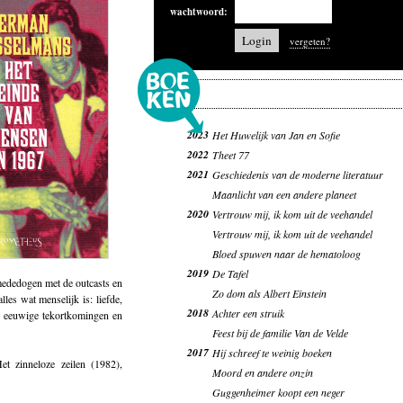
wachtwoord:
vergeten?
2023
Het Huwelijk van Jan en Sofie
2022
Theet 77
2021
Geschiedenis van de moderne literatuur
Maanlicht van een andere planeet
2020
Vertrouw mij, ik kom uit de veehandel
Vertrouw mij, ik kom uit de veehandel
Bloed spuwen naar de hematoloog
2019
De Tafel
mededogen met de outcasts en
Zo dom als Albert Einstein
lles wat menselijk is: liefde,
2018
Achter een struik
ht, eeuwige tekortkomingen en
Feest bij de familie Van de Velde
2017
Hij schreef te weinig boeken
t zinneloze zeilen (1982),
Moord en andere onzin
Guggenheimer koopt een neger