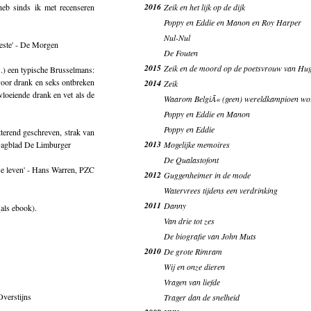
2016
heb sinds ik met recenseren
Zeik en het lijk op de dijk
Poppy en Eddie en Manon en Roy Harper
Nul-Nul
beste' - De Morgen
De Fouten
2015
Zeik en de moord op de poetsvrouw van Hu
..) een typische Brusselmans:
 voor drank en seks ontbreken
2014
Zeik
k vloeiende drank en vet als de
Waarom BelgiÃ« (geen) wereldkampioen wo
Poppy en Eddie en Manon
Poppy en Eddie
itterend geschreven, strak van
2013
Dagblad De Limburger
Mogelijke memoires
De Qualastofont
mse leven' - Hans Warren, PZC
2012
Guggenheimer in de mode
Watervrees tijdens een verdrinking
2011
Danny
als ebook).
Van drie tot zes
De biografie van John Muts
2010
De grote Rimram
Wij en onze dieren
Vragen van liefde
Overstijns
Trager dan de snelheid