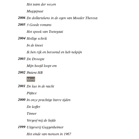
Het team der wezen
Muggepuut
2006
De dollartekens in de ogen van Moeder Theresa
2005
3 Goede romans
Het spook van Toetegaai
2004
Heilige schrik
In de knoei
Ik ben rijk en beroemd en heb nekpijn
2003
De Droogte
Mijn hoofd loopt om
2002
Patient HB
Mank
2001
De kus in de nacht
Pitface
2000
In onze prachtige barre tijden
De koffer
Tinner
Vergeef mij de liefde
1999
Uitgeverij Guggenheimer
Het einde van mensen in 1967