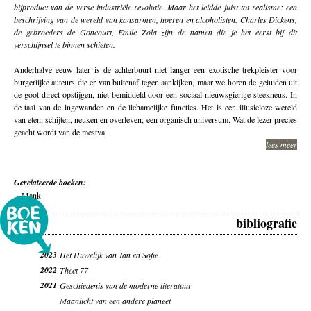
bijproduct van de verse industriële revolutie. Maar het leidde juist tot realisme: een
beschrijving van de wereld van kansarmen, hoeren en alcoholisten. Charles Dickens,
de gebroeders de Goncourt, Emile Zola zijn de namen die je het eerst bij dit
verschijnsel te binnen schieten.
Anderhalve eeuw later is de achterbuurt niet langer een exotische trekpleister voor
burgerlijke auteurs die er van buitenaf tegen aankijken, maar we horen de geluiden uit
de goot direct opstijgen, niet bemiddeld door een sociaal nieuwsgierige steekneus. In
de taal van de ingewanden en de lichamelijke functies. Het is een illusieloze wereld
van eten, schijten, neuken en overleven, een organisch universum. Wat de lezer precies
geacht wordt van de mestva...
lees meer
Gerelateerde boeken:
-
Mank
bibliografie
2023
Het Huwelijk van Jan en Sofie
2022
Theet 77
2021
Geschiedenis van de moderne literatuur
Maanlicht van een andere planeet