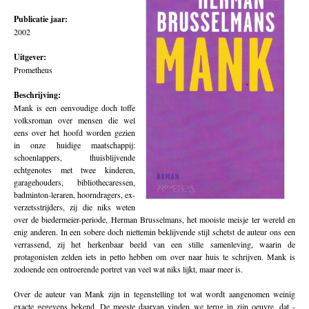
Publicatie jaar:
2002
Uitgever:
Prometheus
Beschrijving:
Mank is een eenvoudige doch toffe
volksroman over mensen die wel
eens over het hoofd worden gezien
in onze huidige maatschappij:
schoenlappers, thuisblijvende
echtgenotes met twee kinderen,
garagehouders, bibliothecaressen,
badminton-leraren, hoorndragers, ex-
verzetsstrijders, zij die niks weten
over de biedermeier-periode, Herman Brusselmans, het mooiste meisje ter wereld en
enig anderen. In een sobere doch niettemin beklijvende stijl schetst de auteur ons een
verrassend, zij het herkenbaar beeld van een stille samenleving, waarin de
protagonisten zelden iets in petto hebben om over naar huis te schrijven. Mank is
zodoende een ontroerende portret van veel wat niks lijkt, maar meer is.
Over de auteur van Mank zijn in tegenstelling tot wat wordt aangenomen weinig
exacte gegevens bekend. De meeste daarvan vinden we terug in zijn oeuvre, dat -