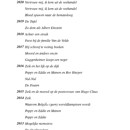
2020
Vertrouw mij, ik kom uit de veehandel
Vertrouw mij, ik kom uit de veehandel
Bloed spuwen naar de hematoloog
2019
De Tafel
Zo dom als Albert Einstein
2018
Achter een struik
Feest bij de familie Van de Velde
2017
Hij schreef te weinig boeken
Moord en andere onzin
Guggenheimer koopt een neger
2016
Zeik en het lijk op de dijk
Poppy en Eddie en Manon en Roy Harper
Nul-Nul
De Fouten
2015
Zeik en de moord op de poetsvrouw van Hugo Claus
2014
Zeik
Waarom BelgiÃ« (geen) wereldkampioen wordt
Poppy en Eddie en Manon
Poppy en Eddie
2013
Mogelijke memoires
De Qualastofont