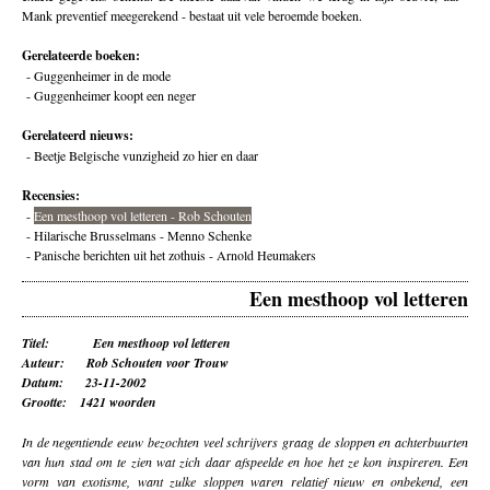
Mank preventief meegerekend - bestaat uit vele beroemde boeken.
Gerelateerde boeken:
-
Guggenheimer in de mode
-
Guggenheimer koopt een neger
Gerelateerd nieuws:
-
Beetje Belgische vunzigheid zo hier en daar
Recensies:
-
Een mesthoop vol letteren - Rob Schouten
-
Hilarische Brusselmans - Menno Schenke
-
Panische berichten uit het zothuis - Arnold Heumakers
Een mesthoop vol letteren
Titel: Een mesthoop vol letteren
Auteur: Rob Schouten voor Trouw
Datum: 23-11-2002
Grootte: 1421 woorden
In de negentiende eeuw bezochten veel schrijvers graag de sloppen en achterbuurten
van hun stad om te zien wat zich daar afspeelde en hoe het ze kon inspireren. Een
vorm van exotisme, want zulke sloppen waren relatief nieuw en onbekend, een