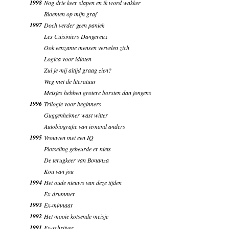
1998
Nog drie keer slapen en ik word wakker
Bloemen op mijn graf
1997
Doch verder geen paniek
Les Cuisiniers Dangereux
Ook eenzame mensen vervelen zich
Logica voor idioten
Zul je mij altijd graag zien?
Weg met de literatuur
Meisjes hebben grotere borsten dan jongens
1996
Trilogie voor beginners
Guggenheimer wast witter
Autobiografie van iemand anders
1995
Vrouwen met een IQ
Plotseling gebeurde er niets
De terugkeer van Bonanza
Kou van jou
1994
Het oude nieuws van deze tijden
Ex-drummer
1993
Ex-minnaar
1992
Het mooie kotsende meisje
1991
Ex-schrijver