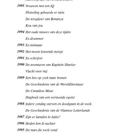
1995
Vrouwen met een IQ
Plotseling gebeurde er niets
De terugkeer van Bonanza
Kou van jou
1994
Het oude nieuws van deze tijden
Ex-drummer
1993
Ex-minnaar
1992
Het mooie kotsende meisje
1991
Ex-schrijver
1990
De avonturen van Kapitein Sharkey
Vlucht voor mij
1989
Een bos op zoek naar bomen
De Geschiedenis van de Wereldliteratuur
De Canadese Muur
Dagboek van een vermoeide egoïst
1988
Iedere zondag sterven en doodgaan in de week
De Geschiedenis van de Vlaamse Letterkunde
1987
Zijn er kanalen in Aalst?
1986
Heden ben ik nuchter
1985
De man die werk vond