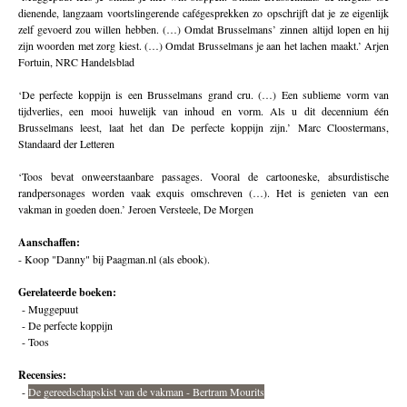
dienende, langzaam voortslingerende cafégesprekken zo opschrijft dat je ze eigenlijk
zelf gevoerd zou willen hebben. (…) Omdat Brusselmans’ zinnen altijd lopen en hij
zijn woorden met zorg kiest. (…) Omdat Brusselmans je aan het lachen maakt.’ Arjen
Fortuin, NRC Handelsblad
‘De perfecte koppijn is een Brusselmans grand cru. (…) Een sublieme vorm van
tijdverlies, een mooi huwelijk van inhoud en vorm. Als u dit decennium één
Brusselmans leest, laat het dan De perfecte koppijn zijn.’ Marc Cloostermans,
Standaard der Letteren
‘Toos bevat onweerstaanbare passages. Vooral de cartooneske, absurdistische
randpersonages worden vaak exquis omschreven (…). Het is genieten van een
vakman in goeden doen.’ Jeroen Versteele, De Morgen
Aanschaffen:
-
Koop "Danny" bij Paagman.nl (als ebook).
Gerelateerde boeken:
-
Muggepuut
-
De perfecte koppijn
-
Toos
Recensies:
-
De gereedschapskist van de vakman - Bertram Mourits