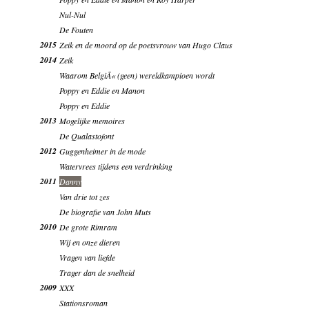
Nul-Nul
De Fouten
2015
Zeik en de moord op de poetsvrouw van Hugo Claus
2014
Zeik
Waarom BelgiÃ« (geen) wereldkampioen wordt
Poppy en Eddie en Manon
Poppy en Eddie
2013
Mogelijke memoires
De Qualastofont
2012
Guggenheimer in de mode
Watervrees tijdens een verdrinking
2011
Danny
Van drie tot zes
De biografie van John Muts
2010
De grote Rimram
Wij en onze dieren
Vragen van liefde
Trager dan de snelheid
2009
XXX
Stationsroman