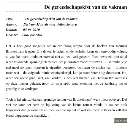
De gereedschapskist van de vakman
Titel: De gereedschapskist van de vakman
Auteur: Bertram Mourits voor
deReactor.org
Datum: 04-06-2010
Grootte: 2366 woorden
Het is heel goed mogelijk om in een hoog tempo door de boeken van Herman
Brusselmans te gaan. Er valt veel te lachen en de verhalen laten zich eenvoudig volgen,
al was het maar omdat er meestal niet zo heel veel gebeurt. Toch bevat elk plot altijd
weer voldoende spanningselementen om je constant voort te stuwen. Juist omdat je je
niet moet afvragen waarom je eigenlijk benieuwd bent naar de uitslag van – ik noem
maar wat – de volgende minivoetbalwedstrijd, kun je maar beter vlug doorlezen. Ha,
weer een goede grap, snel, snel verder. Ik heb veel boeken van Herman Brusselmans
op deze manier gelezen, nooit tot mijn spijt, maar evenmin met de aandrang me er
grondig in te verdiepen.
Toch is het niet zo dat een grondige lectuur van Brusselmans’ werk niets oplevert. Dat
viel me voor het eerst op bij lezing van de kleine roman Mank. Ik las een stuk
langzamer dan gewoonlijk en toen viel me op dat er wel iets meer te beleven valt dan
breed uitgesmeerde slapstick. ...
lees meer