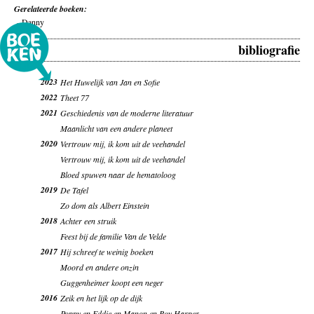
Gerelateerde boeken:
-
Danny
bibliografie
2023
Het Huwelijk van Jan en Sofie
2022
Theet 77
2021
Geschiedenis van de moderne literatuur
Maanlicht van een andere planeet
2020
Vertrouw mij, ik kom uit de veehandel
Vertrouw mij, ik kom uit de veehandel
Bloed spuwen naar de hematoloog
2019
De Tafel
Zo dom als Albert Einstein
2018
Achter een struik
Feest bij de familie Van de Velde
2017
Hij schreef te weinig boeken
Moord en andere onzin
Guggenheimer koopt een neger
2016
Zeik en het lijk op de dijk
Poppy en Eddie en Manon en Roy Harper