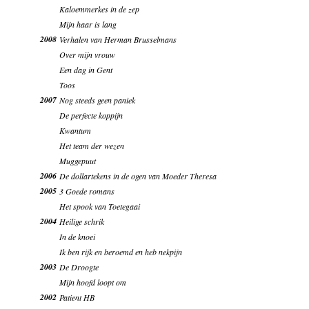
Kaloemmerkes in de zep
Mijn haar is lang
2008
Verhalen van Herman Brusselmans
Over mijn vrouw
Een dag in Gent
Toos
2007
Nog steeds geen paniek
De perfecte koppijn
Kwantum
Het team der wezen
Muggepuut
2006
De dollartekens in de ogen van Moeder Theresa
2005
3 Goede romans
Het spook van Toetegaai
2004
Heilige schrik
In de knoei
Ik ben rijk en beroemd en heb nekpijn
2003
De Droogte
Mijn hoofd loopt om
2002
Patient HB