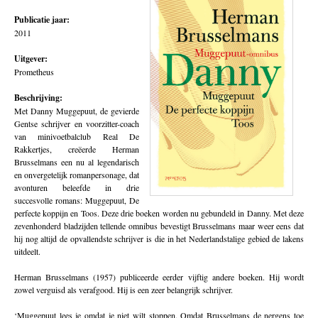
Publicatie jaar:
2011
Uitgever:
Prometheus
Beschrijving:
Met Danny Muggepuut, de gevierde
Gentse schrijver en voorzitter-coach
van minivoetbalclub Real De
Rakkertjes, creëerde Herman
Brusselmans een nu al legendarisch
en onvergetelijk romanpersonage, dat
avonturen beleefde in drie
succesvolle romans: Muggepuut, De
perfecte koppijn en Toos. Deze drie boeken worden nu gebundeld in Danny. Met deze
zevenhonderd bladzijden tellende omnibus bevestigt Brusselmans maar weer eens dat
hij nog altijd de opvallendste schrijver is die in het Nederlandstalige gebied de lakens
uitdeelt.
Herman Brusselmans (1957) publiceerde eerder vijftig andere boeken. Hij wordt
zowel verguisd als verafgood. Hij is een zeer belangrijk schrijver.
‘Muggepuut lees je omdat je niet wilt stoppen. Omdat Brusselmans de nergens toe