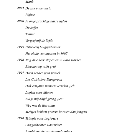
Mank
2001
De kus in de nacht
Pitface
2000
In onze prachtige barre tijden
De koffer
Tinner
Vergeef mij de liefde
1999
Uitgeverij Guggenheimer
Het einde van mensen in 1967
1998
Nog drie keer slapen en ik word wakker
Bloemen op mijn graf
1997
Doch verder geen paniek
Les Cuisiniers Dangereux
Ook eenzame mensen vervelen zich
Logica voor idioten
Zul je mij altijd graag zien?
Weg met de literatuur
Meisjes hebben grotere borsten dan jongens
1996
Trilogie voor beginners
Guggenheimer wast witter
Autobiografie van iemand anders