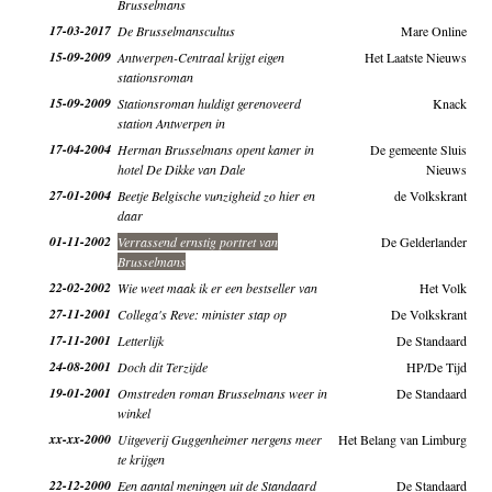
Brusselmans
17-03-2017
De Brusselmanscultus
Mare Online
15-09-2009
Antwerpen-Centraal krijgt eigen
Het Laatste Nieuws
stationsroman
15-09-2009
Stationsroman huldigt gerenoveerd
Knack
station Antwerpen in
17-04-2004
Herman Brusselmans opent kamer in
De gemeente Sluis
hotel De Dikke van Dale
Nieuws
27-01-2004
Beetje Belgische vunzigheid zo hier en
de Volkskrant
daar
01-11-2002
Verrassend ernstig portret van
De Gelderlander
Brusselmans
22-02-2002
Wie weet maak ik er een bestseller van
Het Volk
27-11-2001
Collega's Reve: minister stap op
De Volkskrant
17-11-2001
Letterlijk
De Standaard
24-08-2001
Doch dit Terzijde
HP/De Tijd
19-01-2001
Omstreden roman Brusselmans weer in
De Standaard
winkel
xx-xx-2000
Uitgeverij Guggenheimer nergens meer
Het Belang van Limburg
te krijgen
22-12-2000
Een aantal meningen uit de Standaard
De Standaard