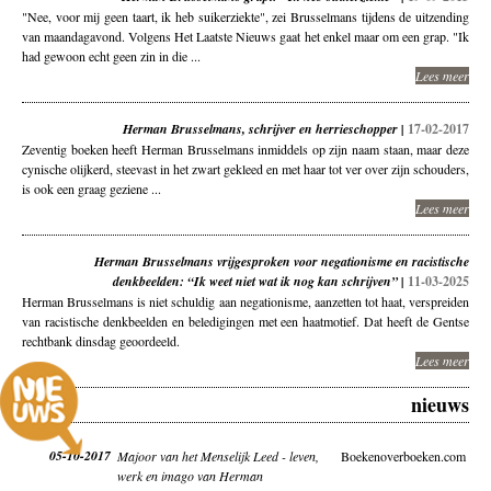
"Nee, voor mij geen taart, ik heb suikerziekte", zei Brusselmans tijdens de uitzending
van maandagavond. Volgens Het Laatste Nieuws gaat het enkel maar om een grap. "Ik
had gewoon echt geen zin in die ...
Lees meer
Herman Brusselmans, schrijver en herrieschopper |
17-02-2017
Zeventig boeken heeft Herman Brusselmans inmiddels op zijn naam staan, maar deze
cynische olijkerd, steevast in het zwart gekleed en met haar tot ver over zijn schouders,
is ook een graag geziene ...
Lees meer
Herman Brusselmans vrijgesproken voor negationisme en racistische
denkbeelden: “Ik weet niet wat ik nog kan schrijven” |
11-03-2025
Herman Brusselmans is niet schuldig aan negationisme, aanzetten tot haat, verspreiden
van racistische denkbeelden en beledigingen met een haatmotief. Dat heeft de Gentse
rechtbank dinsdag geoordeeld.
Lees meer
nieuws
05-10-2017
Majoor van het Menselijk Leed - leven,
Boekenoverboeken.com
werk en imago van Herman