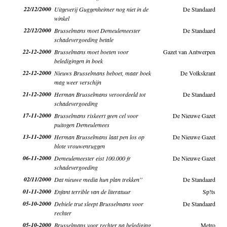
22/12/2000
Uitgeverij Guggenheimer nog niet in de
De Standaard
winkel
22/12/2000
Brusselmans moet Demeulemeester
De Standaard
schadevergoeding betale
22-12-2000
Brusselmans moet boeten voor
Gazet van Antwerpen
beledigingen in boek
22-12-2000
Nieuws Brusselmans beboet, maar boek
De Volkskrant
mag weer verschijn
21-12-2000
Herman Brusselmans veroordeeld tot
De Standaard
schadevergoeding
17-11-2000
Brusselmans riskeert geen cel voor
De Nieuwe Gazet
puitogen Demeulemees
13-11-2000
Herman Brusselmans laat pen los op
De Nieuwe Gazet
blote vrouwenruggen
06-11-2000
Demeulemeester eist 100.000 fr
De Nieuwe Gazet
schadevergoeding
02/11/2000
Dat nieuwe media hun plan trekken''
De Standaard
01-11-2000
Enfant terrible van de literatuur
Sp!ts
05-10-2000
Debiele trut sleept Brusselmans voor
De Standaard
rechter
05-10-2000
Brusselmans voor rechter na belediging
Metro