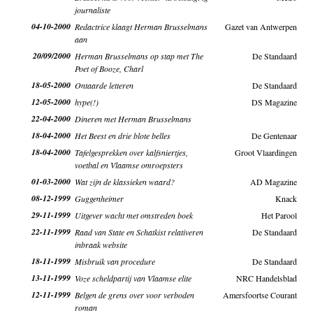
journaliste
04-10-2000
Redactrice klaagt Herman Brusselmans
Gazet van Antwerpen
aan
20/09/2000
Herman Brusselmans op stap met The
De Standaard
Poet of Booze, Charl
18-05-2000
Ontaarde letteren
De Standaard
12-05-2000
hype(!)
DS Magazine
22-04-2000
Dineren met Herman Brusselmans
18-04-2000
Het Beest en drie blote belles
De Gentenaar
18-04-2000
Tafelgesprekken over kalfsniertjes,
Groot Vlaardingen
voetbal en Vlaamse omroepsters
01-03-2000
Wat zijn de klassieken waard?
AD Magazine
08-12-1999
Guggenheimer
Knack
29-11-1999
Uitgever wacht met omstreden boek
Het Parool
22-11-1999
Raad van State en Schatkist relativeren
De Standaard
inbraak website
18-11-1999
Misbruik van procedure
De Standaard
13-11-1999
Voze scheldpartij van Vlaamse elite
NRC Handelsblad
12-11-1999
Belgen de grens over voor verboden
Amersfoortse Courant
roman