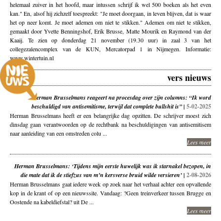
helemaal zuiver in het hoofd, maar intussen schrijf ik wel 500 boeken als het even
kan." En, alsof hij zichzelf toespreekt: "Je moet doorgaan, in leven blijven, dat is waar
het op neer komt. Je moet ademen om niet te stikken." Ademen om niet te stikken,
gemaakt door Yvette Benningshof, Erik Brusse, Matte Mourik en Raymond van der
Kaaij. Te zien op donderdag 21 november (19.30 uur) in zaal 3 van het
collegezalencomplex van de KUN, Mercatorpad 1 in Nijmegen. Informatie:
www.wintertuin.nl
vers nieuws
Herman Brusselmans reageert na procesdag over zijn columns: “Ik word
beschuldigd van antisemitisme, terwijl dat complete bullshit is” |
5-02-2025
Herman Brusselmans heeft er een belangrijke dag opzitten. De schrijver moest zich
dinsdag gaan verantwoorden op de rechtbank na beschuldigingen van antisemitisem
naar aanleiding van een omstreden colu ...
Lees meer
Herman Brusselmans: ‘Tijdens mijn eerste huwelijk was ik starnakel bezopen, in
die mate dat ik de stiefzus van m’n kersverse bruid wilde versieren’ |
2-08-2026
Herman Brusselmans gaat iedere week op zoek naar het verhaal achter een opvallende
kop in de krant of op een nieuwssite. Vandaag: ?Geen treinverkeer tussen Brugge en
Oostende na kabeldiefstal? uit De ...
Lees meer