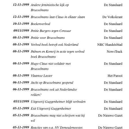
12-11-1999
Andere feministische kijk op
De Standaard
Brusselmans
12-11-1999
Brusselmans laat Claus in elkaar slaan
De Volkskrant
10-11-1999
Boekenverbod
De Standaard
09/11/1999
Petitie Burgers tegen Censuur
De Standaard
08-11-1999
Petitie voor Brusselmans
De Standaard
08-11-1999
Verbod boek betreft ook Nederland
NRC Handelsblad
08-11-1999
Palmen en Komrij in actie tegen verbod
NewsTrack
boek Brusselmans
08-11-1999
Hugo Claus niet solidair met
De Standaard
Brusselmans
08-11-1999
Vlaamse Laster
Het Parool
06-11-1999
Jacht op Brusselmans geopend
De Standaard
06-11-1999
Brusselmans ook uit Nederlandse
De Standaard
rekken?
05/11/1999
Uitgeverij Guggenheimer blijft verboden
De Standaard
05-11-1999
Exit Uitgeverij Guggenheimer
De Standaard
05-11-1999
Brusselmans mag niet schrijven wat hij
De Nieuwe Gazet
wil
05-11-1999
Reacties van o.a. NV Demeulemeester,
De Nieuwe Gazet