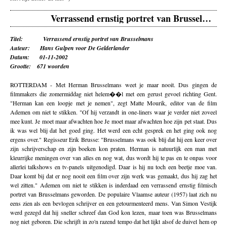
Verrassend ernstig portret van Brusselmans
Titel: Verrassend ernstig portret van Brusselmans
Auteur: Hans Gulpen voor De Gelderlander
Datum: 01-11-2002
Grootte: 671 woorden
ROTTERDAM - Met Herman Brusselmans weet je maar nooit. Dus gingen de
filmmakers die zomermiddag niet helem��l met een gerust gevoel richting Gent.
"Herman kan een loopje met je nemen", zegt Matte Mourik, editor van de film
Ademen om niet te stikken. "Of hij verzandt in one-liners waar je verder niet zoveel
mee kunt. Je moet maar afwachten hoe Je moet maar afwachten hoe zijn pet staat. Dus
ik was wel blij dat het goed ging. Het werd een echt gesprek en het ging ook nog
ergens over." Regisseur Erik Brusse: "Brusselmans was ook blij dat hij een keer over
zijn schrijverschap en zijn boeken kon praten. Herman is natuurlijk een man met
kleurrijke meningen over van alles en nog wat, dus wordt hij te pas en te onpas voor
allerlei talkshows en tv-panels uitgenodigd. Daar is hij nu toch een beetje moe van.
Daar komt bij dat er nog nooit een film over zijn werk was gemaakt, dus hij zag het
wel zitten." Ademen om niet te stikken is inderdaad een verrassend ernstig filmisch
portret van Brusselmans geworden. De populaire Vlaamse auteur (1957) laat zich nu
eens zien als een bevlogen schrijver en een getourmenteerd mens. Van Simon Vestijk
werd gezegd dat hij sneller schreef dan God kon lezen, maar toen was Brusselmans
nog niet geboren. Die schrijft in zo'n razend tempo dat het lijkt alsof de duivel hem op