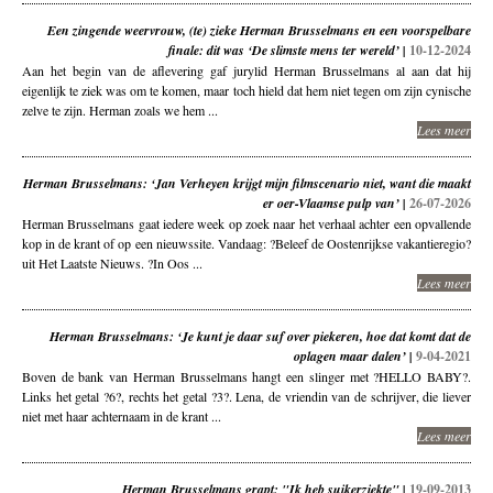
Een zingende weervrouw, (te) zieke Herman Brusselmans en een voorspelbare
finale: dit was ‘De slimste mens ter wereld’ |
10-12-2024
Aan het begin van de aflevering gaf jurylid Herman Brusselmans al aan dat hij
eigenlijk te ziek was om te komen, maar toch hield dat hem niet tegen om zijn cynische
zelve te zijn. Herman zoals we hem ...
Lees meer
Herman Brusselmans: ‘Jan Verheyen krijgt mijn filmscenario niet, want die maakt
er oer-Vlaamse pulp van’ |
26-07-2026
Herman Brusselmans gaat iedere week op zoek naar het verhaal achter een opvallende
kop in de krant of op een nieuwssite. Vandaag: ?Beleef de Oostenrijkse vakantieregio?
uit Het Laatste Nieuws. ?In Oos ...
Lees meer
Herman Brusselmans: ‘Je kunt je daar suf over piekeren, hoe dat komt dat de
oplagen maar dalen’ |
9-04-2021
Boven de bank van Herman Brusselmans hangt een slinger met ?HELLO BABY?.
Links het getal ?6?, rechts het getal ?3?. Lena, de vriendin van de schrijver, die liever
niet met haar achternaam in de krant ...
Lees meer
Herman Brusselmans grapt: "Ik heb suikerziekte" |
19-09-2013