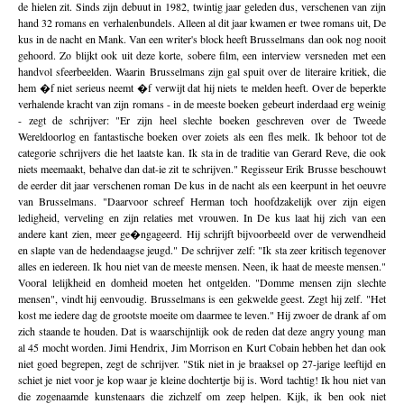
de hielen zit. Sinds zijn debuut in 1982, twintig jaar geleden dus, verschenen van zijn
hand 32 romans en verhalenbundels. Alleen al dit jaar kwamen er twee romans uit, De
kus in de nacht en Mank. Van een writer's block heeft Brusselmans dan ook nog nooit
gehoord. Zo blijkt ook uit deze korte, sobere film, een interview versneden met een
handvol sfeerbeelden. Waarin Brusselmans zijn gal spuit over de literaire kritiek, die
hem �f niet serieus neemt �f verwijt dat hij niets te melden heeft. Over de beperkte
verhalende kracht van zijn romans - in de meeste boeken gebeurt inderdaad erg weinig
- zegt de schrijver: "Er zijn heel slechte boeken geschreven over de Tweede
Wereldoorlog en fantastische boeken over zoiets als een fles melk. Ik behoor tot de
categorie schrijvers die het laatste kan. Ik sta in de traditie van Gerard Reve, die ook
niets meemaakt, behalve dan dat-ie zit te schrijven." Regisseur Erik Brusse beschouwt
de eerder dit jaar verschenen roman De kus in de nacht als een keerpunt in het oeuvre
van Brusselmans. "Daarvoor schreef Herman toch hoofdzakelijk over zijn eigen
ledigheid, verveling en zijn relaties met vrouwen. In De kus laat hij zich van een
andere kant zien, meer ge�ngageerd. Hij schrijft bijvoorbeeld over de verwendheid
en slapte van de hedendaagse jeugd." De schrijver zelf: "Ik sta zeer kritisch tegenover
alles en iedereen. Ik hou niet van de meeste mensen. Neen, ik haat de meeste mensen."
Vooral lelijkheid en domheid moeten het ontgelden. "Domme mensen zijn slechte
mensen", vindt hij eenvoudig. Brusselmans is een gekwelde geest. Zegt hij zelf. "Het
kost me iedere dag de grootste moeite om daarmee te leven." Hij zwoer de drank af om
zich staande te houden. Dat is waarschijnlijk ook de reden dat deze angry young man
al 45 mocht worden. Jimi Hendrix, Jim Morrison en Kurt Cobain hebben het dan ook
niet goed begrepen, zegt de schrijver. "Stik niet in je braaksel op 27-jarige leeftijd en
schiet je niet voor je kop waar je kleine dochtertje bij is. Word tachtig! Ik hou niet van
die zogenaamde kunstenaars die zichzelf om zeep helpen. Kijk, ik ben ook niet