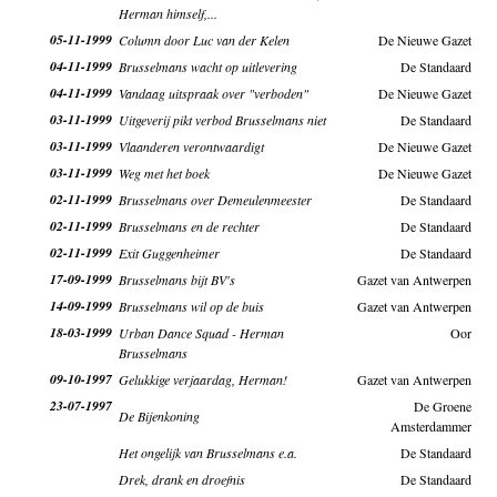
Herman himself,...
05-11-1999
Column door Luc van der Kelen
De Nieuwe Gazet
04-11-1999
Brusselmans wacht op uitlevering
De Standaard
04-11-1999
Vandaag uitspraak over "verboden"
De Nieuwe Gazet
03-11-1999
Uitgeverij pikt verbod Brusselmans niet
De Standaard
03-11-1999
Vlaanderen verontwaardigt
De Nieuwe Gazet
03-11-1999
Weg met het boek
De Nieuwe Gazet
02-11-1999
Brusselmans over Demeulenmeester
De Standaard
02-11-1999
Brusselmans en de rechter
De Standaard
02-11-1999
Exit Guggenheimer
De Standaard
17-09-1999
Brusselmans bijt BV's
Gazet van Antwerpen
14-09-1999
Brusselmans wil op de buis
Gazet van Antwerpen
18-03-1999
Urban Dance Squad - Herman
Oor
Brusselmans
09-10-1997
Gelukkige verjaardag, Herman!
Gazet van Antwerpen
23-07-1997
De Groene
De Bijenkoning
Amsterdammer
Het ongelijk van Brusselmans e.a.
De Standaard
Drek, drank en droefnis
De Standaard