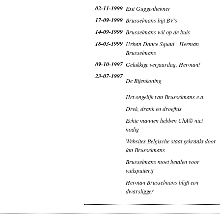
02-11-1999
Exit Guggenheimer
17-09-1999
Brusselmans bijt BV's
14-09-1999
Brusselmans wil op de buis
18-03-1999
Urban Dance Squad - Herman
Brusselmans
09-10-1997
Gelukkige verjaardag, Herman!
23-07-1997
De Bijenkoning
Het ongelijk van Brusselmans e.a.
Drek, drank en droefnis
Echte mannen hebben ChÃ© niet
nodig
Websites Belgische staat gekraakt door
fan Brusselmans
Brusselmans moet betalen voor
vuilspuiterij
Herman Brusselmans blijft een
dwarsligger