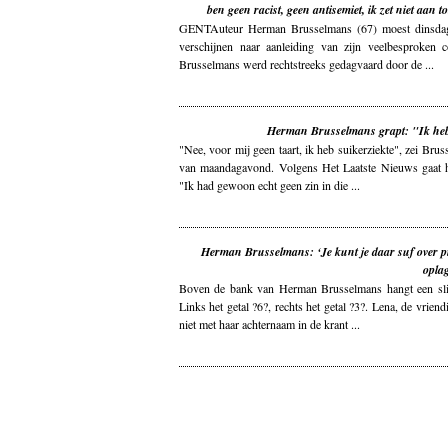
ben geen racist, geen antisemiet, ik zet niet aan 
GENTAuteur Herman Brusselmans (67) moest dinsdag
verschijnen naar aanleiding van zijn veelbesproke
Brusselmans werd rechtstreeks gedagvaard door de ...
Herman Brusselmans grapt: "Ik heb
"Nee, voor mij geen taart, ik heb suikerziekte", zei Brus
van maandagavond. Volgens Het Laatste Nieuws gaat h
"Ik had gewoon echt geen zin in die ...
Herman Brusselmans: ‘Je kunt je daar suf over pi
opla
Boven de bank van Herman Brusselmans hangt een 
Links het getal ?6?, rechts het getal ?3?. Lena, de vriendi
niet met haar achternaam in de krant ...