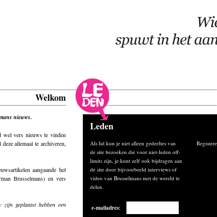
Welkom
mans nieuws.
Leden
d wel vers nieuws te vinden
deze allemaal te archiveren,
Als lid kun je niet alleen gedeeltes van
Registere
de site bezoeken die voor niet-leden off-
limits zijn, je kunt zelf ook bijdragen aan
euwsartikelen aangaande het
de site door bijvoorbeeld interviews of
rman Brusselmans) en vers
video van Brusselmans met de wereld te
delen.
 zijn geplaatst hebben een
e-mailadres: