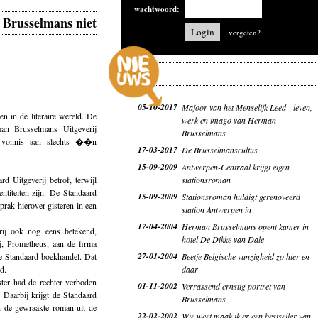
wachtwoord:
d Brusselmans niet
vergeten?
05-10-2017
Majoor van het Menselijk Leed - leven,
 in de literaire wereld. De
werk en imago van Herman
an Brusselmans Uitgeverij
Brusselmans
t vonnis aan slechts ��n
17-03-2017
De Brusselmanscultus
15-09-2009
Antwerpen-Centraal krijgt eigen
d Uitgeverij betrof, terwijl
stationsroman
entiteiten zijn. De Standaard
15-09-2009
Stationsroman huldigt gerenoveerd
prak hierover gisteren in een
station Antwerpen in
17-04-2004
Herman Brusselmans opent kamer in
ij ook nog eens betekend,
hotel De Dikke van Dale
j, Prometheus, aan de firma
27-01-2004
e Standaard-boekhandel. Dat
Beetje Belgische vunzigheid zo hier en
d.
daar
er had de rechter verboden
01-11-2002
Verrassend ernstig portret van
Daarbij krijgt de Standaard
Brusselmans
 de gewraakte roman uit de
22-02-2002
Wie weet maak ik er een bestseller van