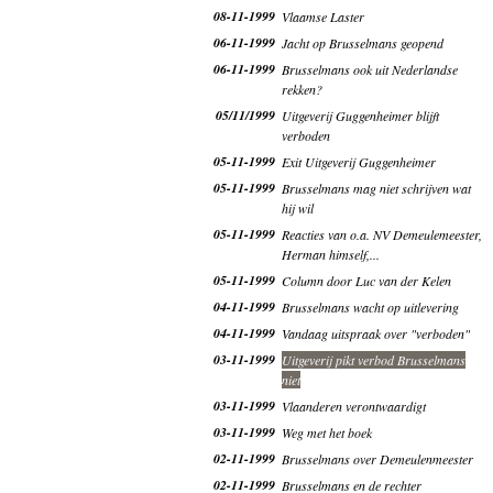
08-11-1999
Vlaamse Laster
06-11-1999
Jacht op Brusselmans geopend
06-11-1999
Brusselmans ook uit Nederlandse
rekken?
05/11/1999
Uitgeverij Guggenheimer blijft
verboden
05-11-1999
Exit Uitgeverij Guggenheimer
05-11-1999
Brusselmans mag niet schrijven wat
hij wil
05-11-1999
Reacties van o.a. NV Demeulemeester,
Herman himself,...
05-11-1999
Column door Luc van der Kelen
04-11-1999
Brusselmans wacht op uitlevering
04-11-1999
Vandaag uitspraak over "verboden"
03-11-1999
Uitgeverij pikt verbod Brusselmans
niet
03-11-1999
Vlaanderen verontwaardigt
03-11-1999
Weg met het boek
02-11-1999
Brusselmans over Demeulenmeester
02-11-1999
Brusselmans en de rechter