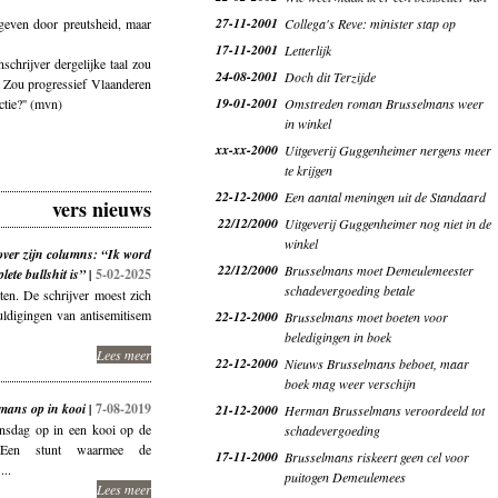
27-11-2001
egeven door preutsheid, maar
Collega's Reve: minister stap op
17-11-2001
Letterlijk
schrijver dergelijke taal zou
24-08-2001
Doch dit Terzijde
. Zou progressief Vlaanderen
19-01-2001
tie?'' (mvn)
Omstreden roman Brusselmans weer
in winkel
xx-xx-2000
Uitgeverij Guggenheimer nergens meer
te krijgen
22-12-2000
Een aantal meningen uit de Standaard
vers nieuws
22/12/2000
Uitgeverij Guggenheimer nog niet in de
winkel
ver zijn columns: “Ik word
22/12/2000
Brusselmans moet Demeulemeester
lete bullshit is” |
5-02-2025
schadevergoeding betale
ten. De schrijver moest zich
ldigingen van antisemitisem
22-12-2000
Brusselmans moet boeten voor
beledigingen in boek
Lees meer
22-12-2000
Nieuws Brusselmans beboet, maar
boek mag weer verschijn
mans op in kooi |
7-08-2019
21-12-2000
Herman Brusselmans veroordeeld tot
nsdag op in een kooi op de
schadevergoeding
 Een stunt waarmee de
17-11-2000
Brusselmans riskeert geen cel voor
...
puitogen Demeulemees
Lees meer