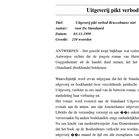
Uitgeverij pikt verbo
Titel: Uitgeverij pikt verbod Brusselmans niet
Auteur: voor De Standaard
Datum: 03-11-1999
Grootte: 210 woorden
ANTWERPEN - Het gerecht loopt blijkbaar wat verloren
Antwerpse rechter die de jongste roman van Herm
Guggenheimer uit de handel deed nemen, liet he
(Standaard-)boekhandel betekenen.
Waarschijnlijk werd ervan uitgegaan dat het de Standaar
uitgeverij en boekhandel twee verschillende juridische 
Uitgeverij, verdeler in ons land van de betwiste roman, s
mededeling haar verbazing uit.
Het vonnis werd evenwel aan de Standaard Uitgever
evenals aan de auteur, aan zijn Amsterdamse uitgeveri
Libridis die de verzending verzorgt en aan ��n enkel
veroorzaakte bij andere boekhandels enige onduidelijkhei
Na een klacht van modeontwerpster Ann Demeulemeest
dat het boek op de Boekenbeurs verkocht zou worden. 
uitgeverij ��n maand de tijd om alle exemplaren van