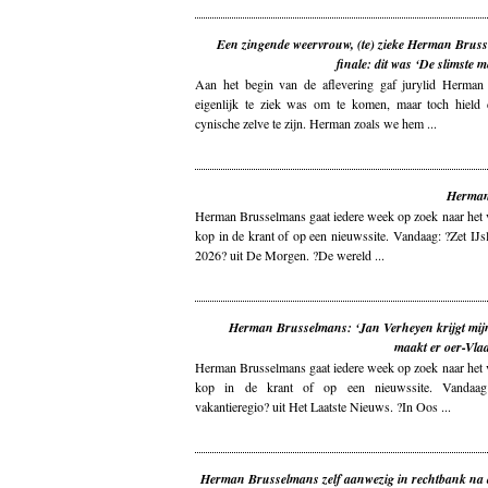
Een zingende weervrouw, (te) zieke Herman Bruss
finale: dit was ‘De slimste m
Aan het begin van de aflevering gaf jurylid Herman 
eigenlijk te ziek was om te komen, maar toch hield 
cynische zelve te zijn. Herman zoals we hem ...
Herman
Herman Brusselmans gaat iedere week op zoek naar het v
kop in de krant of op een nieuwssite. Vandaag: ?Zet IJsl
2026? uit De Morgen. ?De wereld ...
Herman Brusselmans: ‘Jan Verheyen krijgt mijn 
maakt er oer-Vla
Herman Brusselmans gaat iedere week op zoek naar het v
kop in de krant of op een nieuwssite. Vandaag:
vakantieregio? uit Het Laatste Nieuws. ?In Oos ...
Herman Brusselmans zelf aanwezig in rechtbank na 