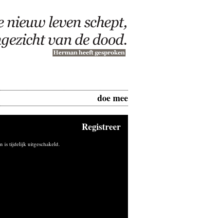
doe mee
Registreer
n is tijdelijk uitgeschakeld.