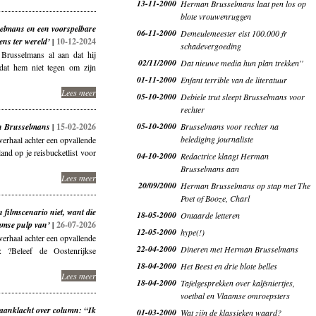
13-11-2000
Herman Brusselmans laat pen los op
blote vrouwenruggen
elmans en een voorspelbare
06-11-2000
Demeulemeester eist 100.000 fr
ens ter wereld’ |
10-12-2024
schadevergoeding
Brusselmans al aan dat hij
02/11/2000
Dat nieuwe media hun plan trekken''
dat hem niet tegen om zijn
01-11-2000
Enfant terrible van de literatuur
Lees meer
05-10-2000
Debiele trut sleept Brusselmans voor
rechter
05-10-2000
 Brusselmans |
15-02-2026
Brusselmans voor rechter na
belediging journaliste
erhaal achter een opvallende
and op je reisbucketlist voor
04-10-2000
Redactrice klaagt Herman
Brusselmans aan
Lees meer
20/09/2000
Herman Brusselmans op stap met The
Poet of Booze, Charl
filmscenario niet, want die
18-05-2000
Ontaarde letteren
amse pulp van’ |
26-07-2026
12-05-2000
hype(!)
erhaal achter een opvallende
22-04-2000
Dineren met Herman Brusselmans
 ?Beleef de Oostenrijkse
18-04-2000
Het Beest en drie blote belles
Lees meer
18-04-2000
Tafelgesprekken over kalfsniertjes,
voetbal en Vlaamse omroepsters
aanklacht over column: “Ik
01-03-2000
Wat zijn de klassieken waard?