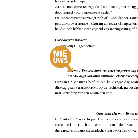
handel terug te roepen.
Ann Demeulemeester zegt dat haar klacht ,,niet is ing
door respect voor menselijke waarden''.
De modeontwerpster vraagt zich af: ,,Stel dat een roman
gebruiken over homo's, kleurlingen, joden of migranten
het dan ook hebben over vrijheid van meningsuiting of fic
Gerelateerde boeken:
-
Uitgeverij Guggenheimer
Herman Brusselmans reageert na procesdag o
beschuldigd van antisemitisme, terwijl dat comp
Herman Brusselmans heeft er een belangrijke dag opzit
dinsdag gaan verantwoorden op de rechtbank na beschu
naar aanleiding van een omstreden colu ...
Gaia sluit Herman Brussel
In Gent sluit Gaia schrijver Herman Brusselmans woe
Korenmarkt, in het centrum van de stad.
dierenrechtenorganisatie aandacht vraagt voor het lot van 