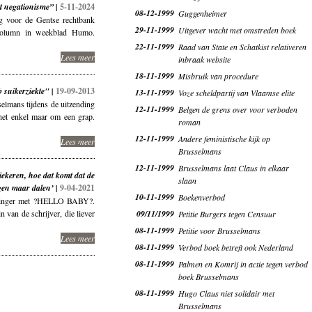
tot negationisme” |
5-11-2024
08-12-1999
Guggenheimer
 voor de Gentse rechtbank
29-11-1999
Uitgever wacht met omstreden boek
n column in weekblad Humo.
22-11-1999
Raad van State en Schatkist relativeren
Lees meer
inbraak website
18-11-1999
Misbruik van procedure
 suikerziekte" |
19-09-2013
13-11-1999
Voze scheldpartij van Vlaamse elite
selmans tijdens de uitzending
12-11-1999
Belgen de grens over voor verboden
et enkel maar om een grap.
roman
12-11-1999
Andere feministische kijk op
Lees meer
Brusselmans
12-11-1999
Brusselmans laat Claus in elkaar
ekeren, hoe dat komt dat de
slaan
gen maar dalen’ |
9-04-2021
10-11-1999
Boekenverbod
slinger met ?HELLO BABY?.
n van de schrijver, die liever
09/11/1999
Petitie Burgers tegen Censuur
08-11-1999
Petitie voor Brusselmans
Lees meer
08-11-1999
Verbod boek betreft ook Nederland
08-11-1999
Palmen en Komrij in actie tegen verbod
boek Brusselmans
08-11-1999
Hugo Claus niet solidair met
Brusselmans