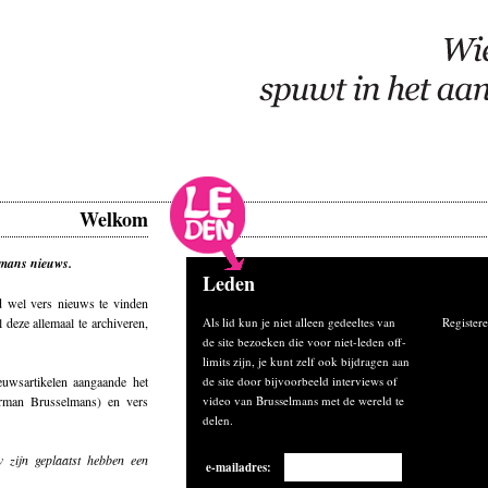
Welkom
mans nieuws.
Leden
d wel vers nieuws te vinden
deze allemaal te archiveren,
Als lid kun je niet alleen gedeeltes van
Registere
de site bezoeken die voor niet-leden off-
limits zijn, je kunt zelf ook bijdragen aan
euwsartikelen aangaande het
de site door bijvoorbeeld interviews of
rman Brusselmans) en vers
video van Brusselmans met de wereld te
delen.
 zijn geplaatst hebben een
e-mailadres: