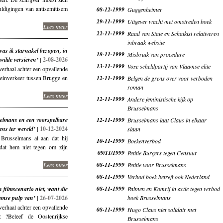
ldigingen van antisemitisem
08-12-1999
Guggenheimer
29-11-1999
Uitgever wacht met omstreden boek
Lees meer
22-11-1999
Raad van State en Schatkist relativeren
inbraak website
as ik starnakel bezopen, in
18-11-1999
Misbruik van procedure
wilde versieren’ |
2-08-2026
13-11-1999
Voze scheldpartij van Vlaamse elite
erhaal achter een opvallende
reinverkeer tussen Brugge en
12-11-1999
Belgen de grens over voor verboden
roman
Lees meer
12-11-1999
Andere feministische kijk op
Brusselmans
elmans en een voorspelbare
12-11-1999
Brusselmans laat Claus in elkaar
ens ter wereld’ |
10-12-2024
slaan
Brusselmans al aan dat hij
10-11-1999
Boekenverbod
dat hem niet tegen om zijn
09/11/1999
Petitie Burgers tegen Censuur
08-11-1999
Lees meer
Petitie voor Brusselmans
08-11-1999
Verbod boek betreft ook Nederland
08-11-1999
filmscenario niet, want die
Palmen en Komrij in actie tegen verbod
amse pulp van’ |
26-07-2026
boek Brusselmans
erhaal achter een opvallende
08-11-1999
Hugo Claus niet solidair met
 ?Beleef de Oostenrijkse
Brusselmans