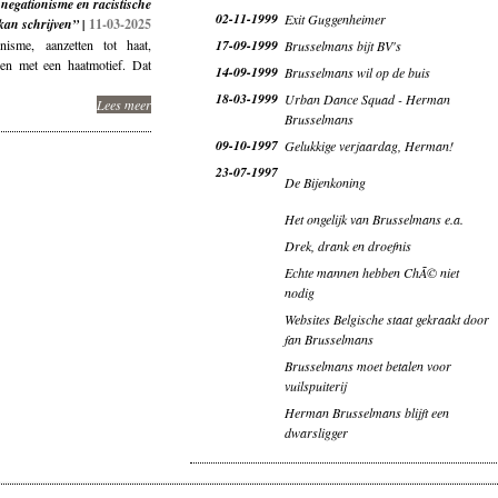
egationisme en racistische
02-11-1999
Exit Guggenheimer
 kan schrijven” |
11-03-2025
isme, aanzetten tot haat,
17-09-1999
Brusselmans bijt BV's
gen met een haatmotief. Dat
14-09-1999
Brusselmans wil op de buis
18-03-1999
Urban Dance Squad - Herman
Lees meer
Brusselmans
09-10-1997
Gelukkige verjaardag, Herman!
23-07-1997
De Bijenkoning
Het ongelijk van Brusselmans e.a.
Drek, drank en droefnis
Echte mannen hebben ChÃ© niet
nodig
Websites Belgische staat gekraakt door
fan Brusselmans
Brusselmans moet betalen voor
vuilspuiterij
Herman Brusselmans blijft een
dwarsligger