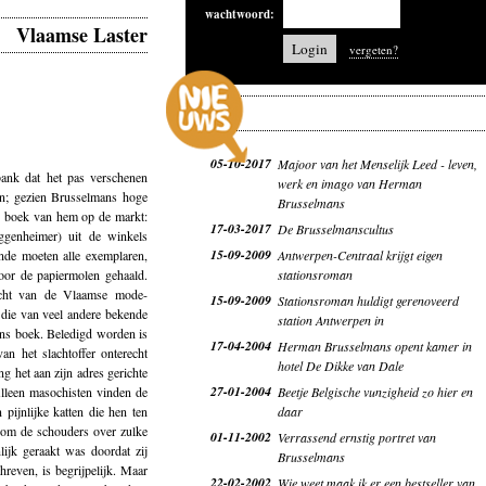
wachtwoord:
Vlaamse Laster
vergeten?
05-10-2017
Majoor van het Menselijk Leed - leven,
k dat het pas verschenen
werk en imago van Herman
en; gezien Brusselmans hoge
Brusselmans
en boek van hem op de markt:
17-03-2017
De Brusselmanscultus
uggenheimer) uit de winkels
15-09-2009
de moeten alle exemplaren,
Antwerpen-Centraal krijgt eigen
oor de papiermolen gehaald.
stationsroman
acht van de Vlaamse mode-
15-09-2009
Stationsroman huldigt gerenoveerd
die van veel andere bekende
station Antwerpen in
ans boek. Beledigd worden is
17-04-2004
Herman Brusselmans opent kamer in
an het slachtoffer onterecht
hotel De Dikke van Dale
g het aan zijn adres gerichte
27-01-2004
Alleen masochisten vinden de
Beetje Belgische vunzigheid zo hier en
 pijnlijke katten die hen ten
daar
r om de schouders over zulke
01-11-2002
Verrassend ernstig portret van
ijk geraakt was doordat zij
Brusselmans
even, is begrijpelijk. Maar
22-02-2002
Wie weet maak ik er een bestseller van