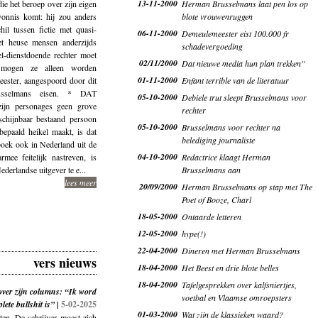
13-11-2000
die het beroep over zijn eigen
Herman Brusselmans laat pen los op
 vonnis komt: hij zou anders
blote vrouwenruggen
hil tussen fictie met quasi-
06-11-2000
Demeulemeester eist 100.000 fr
et heuse mensen anderzijds
schadevergoeding
l-dienstdoende rechter moet
02/11/2000
Dat nieuwe media hun plan trekken''
mogen ze alleen worden
01-11-2000
ester, aangespoord door dit
Enfant terrible van de literatuur
usselmans eisen. * DAT
05-10-2000
Debiele trut sleept Brusselmans voor
n personages geen grove
rechter
chijnbaar bestaand persoon
05-10-2000
Brusselmans voor rechter na
bepaald heikel maakt, is dat
belediging journaliste
oek ook in Nederland uit de
04-10-2000
mee feitelijk nastreven, is
Redactrice klaagt Herman
derlandse uitgever te e...
Brusselmans aan
lees meer
20/09/2000
Herman Brusselmans op stap met The
Poet of Booze, Charl
18-05-2000
Ontaarde letteren
12-05-2000
hype(!)
22-04-2000
Dineren met Herman Brusselmans
vers nieuws
18-04-2000
Het Beest en drie blote belles
18-04-2000
Tafelgesprekken over kalfsniertjes,
ver zijn columns: “Ik word
voetbal en Vlaamse omroepsters
lete bullshit is” |
5-02-2025
01-03-2000
Wat zijn de klassieken waard?
ten. De schrijver moest zich