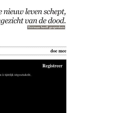
doe mee
Registreer
n is tijdelijk uitgeschakeld.