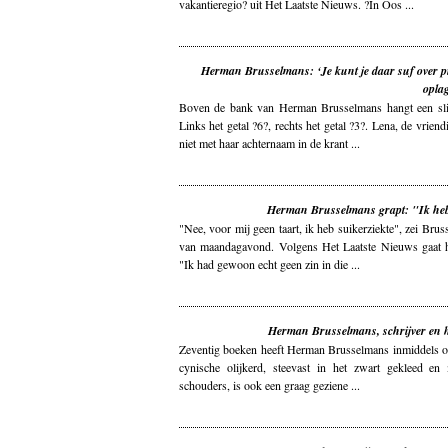
vakantieregio? uit Het Laatste Nieuws. ?In Oos ...
Herman Brusselmans: ‘Je kunt je daar suf over pi
opla
Boven de bank van Herman Brusselmans hangt een 
Links het getal ?6?, rechts het getal ?3?. Lena, de vriendi
niet met haar achternaam in de krant ...
Herman Brusselmans grapt: "Ik heb
"Nee, voor mij geen taart, ik heb suikerziekte", zei Brus
van maandagavond. Volgens Het Laatste Nieuws gaat h
"Ik had gewoon echt geen zin in die ...
Herman Brusselmans, schrijver en 
Zeventig boeken heeft Herman Brusselmans inmiddels op
cynische olijkerd, steevast in het zwart gekleed en
schouders, is ook een graag geziene ...