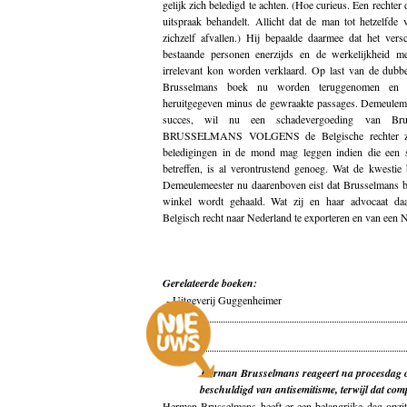
gelijk zich beledigd te achten. (Hoe curieus. Een rechter 
uitspraak behandelt. Allicht dat de man tot hetzelfde
zichzelf afvallen.) Hij bepaalde daarmee dat het versc
bestaande personen enerzijds en de werkelijkheid m
irrelevant kon worden verklaard. Op last van de dubbe
Brusselmans boek nu worden teruggenomen en 
heruitgegeven minus de gewraakte passages. Demeuleme
succes, wil nu een schadevergoeding van Br
BRUSSELMANS VOLGENS de Belgische rechter zij
beledigingen in de mond mag leggen indien die een s
betreffen, is al verontrustend genoeg. Wat de kwestie 
Demeulemeester nu daarenboven eist dat Brusselmans b
winkel wordt gehaald. Wat zij en haar advocaat daar
Belgisch recht naar Nederland te exporteren en van een Ne
Gerelateerde boeken:
-
Uitgeverij Guggenheimer
Herman Brusselmans reageert na procesdag o
beschuldigd van antisemitisme, terwijl dat comp
Herman Brusselmans heeft er een belangrijke dag opzit