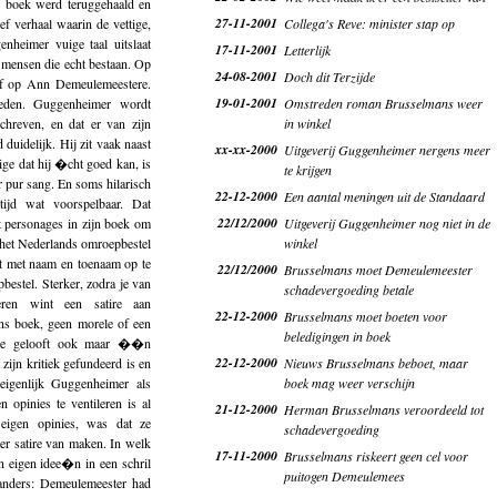
s boek werd teruggehaald en
27-11-2001
f verhaal waarin de vettige,
Collega's Reve: minister stap op
enheimer vuige taal uitslaat
17-11-2001
Letterlijk
 mensen die echt bestaan. Op
24-08-2001
Doch dit Terzijde
f op Ann Demeulemeestere.
19-01-2001
eden. Guggenheimer wordt
Omstreden roman Brusselmans weer
chreven, en dat er van zijn
in winkel
 duidelijk. Hij zit vaak naast
xx-xx-2000
Uitgeverij Guggenheimer nergens meer
nige dat hij �cht goed kan, is
te krijgen
 pur sang. En soms hilarisch
22-12-2000
Een aantal meningen uit de Standaard
tijd wat voorspelbaar. Dat
22/12/2000
t personages in zijn boek om
Uitgeverij Guggenheimer nog niet in de
r het Nederlands omroepbestel
winkel
 met naam en toenaam op te
22/12/2000
Brusselmans moet Demeulemeester
bestel. Sterker, zodra je van
schadevergoeding betale
eren wint een satire aan
22-12-2000
Brusselmans moet boeten voor
ns boek, geen morele of een
beledigingen in boek
: wie gelooft ook maar ��n
22-12-2000
zijn kritiek gefundeerd is en
Nieuws Brusselmans beboet, maar
eigenlijk Guggenheimer als
boek mag weer verschijn
 opinies te ventileren is al
21-12-2000
Herman Brusselmans veroordeeld tot
eigen opinies, was dat ze
schadevergoeding
er satire van maken. In welk
17-11-2000
Brusselmans riskeert geen cel voor
n eigen idee�n in een schril
puitogen Demeulemees
e anders: Demeulemeester had