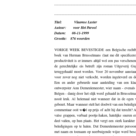
Titel: Vlaamse Laster
Auteur: voor Het Parool
Datum: 08-11-1999
Grootte: 876 woorden
VORIGE WEEK BEVESTIGDE een Belgische rechtban
boek van Herman Brusselmans (laat me dit specificer
productiviteit is er immers altijd wel een pas verschen
de gerechtelijke eis betreft zijn roman Uitgeverij G
teruggehaald moet worden. Voor 20 november aanstaan
voor zover nog niet verkocht, worden ingeleverd en d
Een en ander gebeurde naar aanleiding van een kl
ontwerpster Ann Demeulemeester, wier naam - evenals 
Belgen - danig door het slijk werd gehaald in Brusselm
nooit leuk. Al helemaal niet wanneer dat in de ogen v
gebeurt. Maar wanneer stelt het doelwit van een beledigin
commentaar ooit w�l op prijs of acht hij dat terecht? 
valse grappen, verbaal pootje-haken, hatelijke sneren en
deel vallen, op hun plaats. Het vergt een sterk karakte
beledigingen op te halen. Dat Demeulemeester persoonl
met naam en toenaam op neerbuigende wijze werd beschr