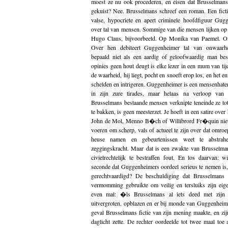
moest ze nu ook procederen, en eisen dat Brusselman
gekuist? Nee. Brusselmans schreef een roman. Een fictie
valse, hypocriete en apert criminele hoofdfiguur Gugg
over tal van mensen. Sommige van die mensen lijken op
Hugo Claus, bijvoorbeeld. Op Monika van Paemel. O
Over hen debiteert Guggenheimer tal van onwaarh
bepaald niet als een aardig of geloofwaardig man bes
opinies geen hout deugt is elke lezer in een mum van tijd
de waarheid, hij liegt, pocht en snoeft erop los, en het e
schelden en intrigeren. Guggenheimer is een mensenhater
in zijn zure tirades, maar helaas na verloop van 
Brusselmans bestaande mensen verknipte teneinde ze to
te bakken, is geen meesterzet. Je hoeft in een satire ove
John de Mol, Menno B�ch of Willibrord Fr�quin niet
voeren om scherp, vals of actueel te zijn over dat omroep
heuse namen en gebeurtenissen weet te abstrah
zeggingskracht. Maar dat is een zwakte van Brusselma
civielrechtelijk te bestraffen fout. En los daarvan
seconde dat Guggenheimers oordeel serieus te nemen is, 
gerechtvaardigd? De beschuldiging dat Brusselmans 
vermomming gebruikte om veilig en tersluiks zijn eigen
even mal: �ls Brusselmans al iets deed met zijn 
uitvergroten, opblazen en er bij monde van Guggenheim
geval Brusselmans fictie van zijn mening maakte, en zij
daglicht zette. De rechter oordeelde tot twee maal to