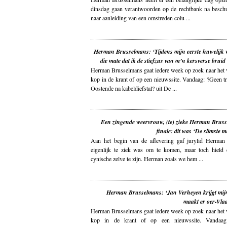
dinsdag gaan verantwoorden op de rechtbank na beschu
naar aanleiding van een omstreden colu ...
Herman Brusselmans: ‘Tijdens mijn eerste huwelijk w
die mate dat ik de stiefzus van m’n kersverse bruid 
Herman Brusselmans gaat iedere week op zoek naar het v
kop in de krant of op een nieuwssite. Vandaag: ?Geen t
Oostende na kabeldiefstal? uit De ...
Een zingende weervrouw, (te) zieke Herman Bruss
finale: dit was ‘De slimste m
Aan het begin van de aflevering gaf jurylid Herman 
eigenlijk te ziek was om te komen, maar toch hield 
cynische zelve te zijn. Herman zoals we hem ...
Herman Brusselmans: ‘Jan Verheyen krijgt mijn 
maakt er oer-Vla
Herman Brusselmans gaat iedere week op zoek naar het v
kop in de krant of op een nieuwssite. Vandaag: