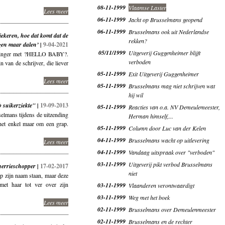
08-11-1999
Vlaamse Laster
Lees meer
06-11-1999
Jacht op Brusselmans geopend
06-11-1999
Brusselmans ook uit Nederlandse
ekeren, hoe dat komt dat de
rekken?
gen maar dalen’ |
9-04-2021
05/11/1999
Uitgeverij Guggenheimer blijft
slinger met ?HELLO BABY?.
verboden
n van de schrijver, die liever
05-11-1999
Exit Uitgeverij Guggenheimer
Lees meer
05-11-1999
Brusselmans mag niet schrijven wat
hij wil
 suikerziekte" |
19-09-2013
05-11-1999
Reacties van o.a. NV Demeulemeester,
selmans tijdens de uitzending
Herman himself,...
et enkel maar om een grap.
05-11-1999
Column door Luc van der Kelen
04-11-1999
Brusselmans wacht op uitlevering
Lees meer
04-11-1999
Vandaag uitspraak over "verboden"
03-11-1999
Uitgeverij pikt verbod Brusselmans
herrieschopper |
17-02-2017
niet
 zijn naam staan, maar deze
 met haar tot ver over zijn
03-11-1999
Vlaanderen verontwaardigt
03-11-1999
Weg met het boek
Lees meer
02-11-1999
Brusselmans over Demeulenmeester
02-11-1999
Brusselmans en de rechter