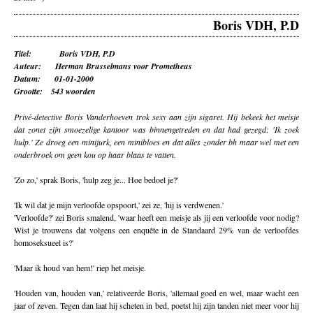
Boris VDH, P.D
Titel: Boris VDH, P.D
Auteur: Herman Brusselmans voor Prometheus
Datum: 01-01-2000
Grootte: 543 woorden
Privé-detective Boris Vanderhoeven trok sexy aan zijn sigaret. Hij bekeek het meisje
dat zonet zijn smoezelige kantoor was binnengetreden en dat had gezegd: 'Ik zoek
hulp.' Ze droeg een minijurk, een minibloes en dat alles zonder bh maar wel met een
onderbroek om geen kou op haar blaas te vatten.
'Zo zo,' sprak Boris, 'hulp zeg je... Hoe bedoel je?'
'Ik wil dat je mijn verloofde opspoort,' zei ze, 'hij is verdwenen.'
'Verloofde?' zei Boris smalend, 'waar heeft een meisje als jij een verloofde voor nodig?
Wist je trouwens dat volgens een enquête in de Standaard 29% van de verloofdes
homoseksueel is?'
'Maar ik houd van hem!' riep het meisje.
'Houden van, houden van,' relativeerde Boris, 'allemaal goed en wel, maar wacht een
jaar of zeven. Tegen dan laat hij scheten in bed, poetst hij zijn tanden niet meer voor hij