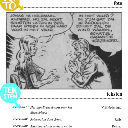
foto
teksten
09-04-2013
Herman Brusselmans over het
Vrij Nederland
fileprobleem
xx-xx-2005
Reisverslag door Ammi
Rails
xx-xx-2005
Autobiografisch verhaal nr. 86
Reload