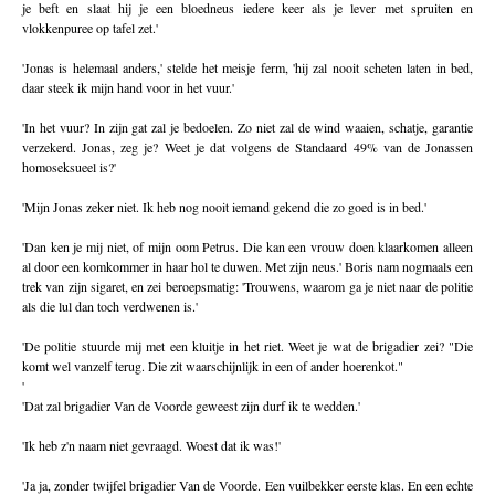
je beft en slaat hij je een bloedneus iedere keer als je lever met spruiten en
vlokkenpuree op tafel zet.'
'Jonas is helemaal anders,' stelde het meisje ferm, 'hij zal nooit scheten laten in bed,
daar steek ik mijn hand voor in het vuur.'
'In het vuur? In zijn gat zal je bedoelen. Zo niet zal de wind waaien, schatje, garantie
verzekerd. Jonas, zeg je? Weet je dat volgens de Standaard 49% van de Jonassen
homoseksueel is?'
'Mijn Jonas zeker niet. Ik heb nog nooit iemand gekend die zo goed is in bed.'
'Dan ken je mij niet, of mijn oom Petrus. Die kan een vrouw doen klaarkomen alleen
al door een komkommer in haar hol te duwen. Met zijn neus.' Boris nam nogmaals een
trek van zijn sigaret, en zei beroepsmatig: 'Trouwens, waarom ga je niet naar de politie
als die lul dan toch verdwenen is.'
'De politie stuurde mij met een kluitje in het riet. Weet je wat de brigadier zei? "Die
komt wel vanzelf terug. Die zit waarschijnlijk in een of ander hoerenkot."
'
'Dat zal brigadier Van de Voorde geweest zijn durf ik te wedden.'
'Ik heb z'n naam niet gevraagd. Woest dat ik was!'
'Ja ja, zonder twijfel brigadier Van de Voorde. Een vuilbekker eerste klas. En een echte