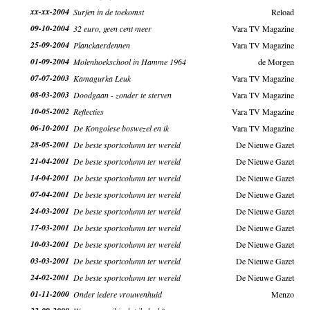
xx-xx-2004
Surfen in de toekomst
Reload
09-10-2004
32 euro, geen cent meer
Vara TV Magazine
25-09-2004
Planckaerdennen
Vara TV Magazine
01-09-2004
Molenhoekschool in Hamme 1964
de Morgen
07-07-2003
Kamagurka Leuk
Vara TV Magazine
08-03-2003
Doodgaan - zonder te sterven
Vara TV Magazine
10-05-2002
Reflecties
Vara TV Magazine
06-10-2001
De Kongolese boswezel en ik
Vara TV Magazine
28-05-2001
De beste sportcolumn ter wereld
De Nieuwe Gazet
21-04-2001
De beste sportcolumn ter wereld
De Nieuwe Gazet
14-04-2001
De beste sportcolumn ter wereld
De Nieuwe Gazet
07-04-2001
De beste sportcolumn ter wereld
De Nieuwe Gazet
24-03-2001
De beste sportcolumn ter wereld
De Nieuwe Gazet
17-03-2001
De beste sportcolumn ter wereld
De Nieuwe Gazet
10-03-2001
De beste sportcolumn ter wereld
De Nieuwe Gazet
03-03-2001
De beste sportcolumn ter wereld
De Nieuwe Gazet
24-02-2001
De beste sportcolumn ter wereld
De Nieuwe Gazet
01-11-2000
Onder iedere vrouwenhuid
Menzo