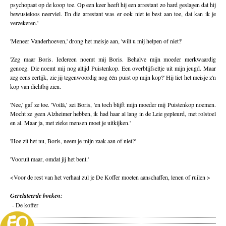
psychopaat op de koop toe. Op een keer heeft hij een arrestant zo hard geslagen dat hij
bewusteloos neerviel. En die arrestant was er ook niet te best aan toe, dat kan ik je
verzekeren.'
'Meneer Vanderhoeven,' drong het meisje aan, 'wilt u mij helpen of niet?'
'Zeg maar Boris. Iedereen noemt mij Boris. Behalve mijn moeder merkwaardig
genoeg. Die noemt mij nog altijd Puistenkop. Een overblijfseltje uit mijn jeugd. Maar
zeg eens eerlijk, zie jij tegenwoordig nog één puist op mijn kop?' Hij liet het meisje z'n
kop van dichtbij zien.
'Nee,' gaf ze toe. 'Voilà,' zei Boris, 'en toch blijft mijn moeder mij Puistenkop noemen.
Mocht ze geen Alzheimer hebben, ik had haar al lang in de Leie gepleurd, met rolstoel
en al. Maar ja, met zieke mensen moet je uitkijken.'
'Hoe zit het nu, Boris, neem je mijn zaak aan of niet?'
'Vooruit maar, omdat jij het bent.'
<Voor de rest van het verhaal zul je De Koffer moeten aanschaffen, lenen of ruilen >
Gerelateerde boeken:
-
De koffer